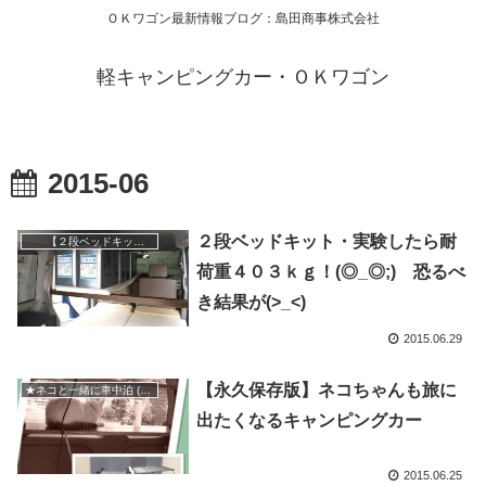
ＯＫワゴン最新情報ブログ：島田商事株式会社
軽キャンピングカー・ＯＫワゴン
2015-06
２段ベッドキット・実験したら耐
【２段ベッドキット】
荷重４０３ｋｇ！(◎_◎;) 恐るべ
き結果が(>_<)
2015.06.29
【永久保存版】ネコちゃんも旅に
★ネコと一緒に車中泊 (=^・^=)
出たくなるキャンピングカー
2015.06.25