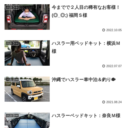
今までで２人目の稀有なお客様！
ハスラー
(◎_◎;) 福岡Ｓ様
2022.10.05
ハスラー用ベッドキット：横浜Ｍ
ハスラー
様
2022.07.07
沖縄でハスラー車中泊＆釣り🐡
ハスラー
2021.08.24
ハスラーベッドキット：奈良Ｍ様
ハスラー