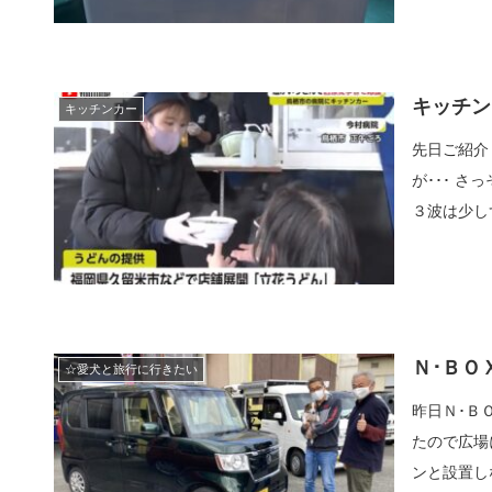
キッチン
キッチンカー
先日ご紹介
が･･･ 
３波は少し
Ｎ･ＢＯ
☆愛犬と旅行に行きたい
昨日Ｎ･Ｂ
たので広場
ンと設置し