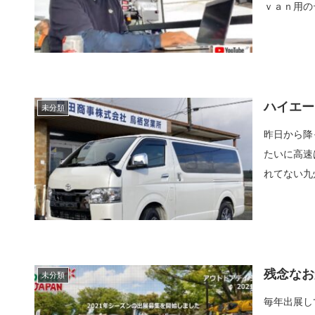
ｖａｎ用の
ハイエー
未分類
昨日から降
たいに高速
れてない九
残念なお
未分類
毎年出展し