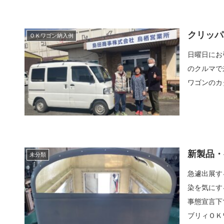
クリッパ
ＯＫワゴン納入例
日曜日にお
のクルマで
ワゴンのカ
新製品・
未分類
急遽出展す
染を気にす
事態宣言下
ブリィＯＫワ