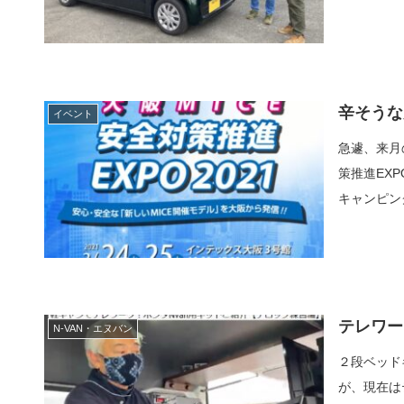
辛そうな
イベント
急遽、来月
策推進EXP
キャンピン
テレワー
N-VAN・エヌバン
２段ベッド
が、現在は