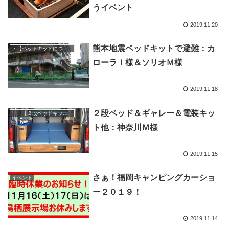
うイベント
2019.11.20
熊本地震ベッドキットで避難：カ
・【ベッドキットについて】対応車種など
ローラＩ様＆ソリオＭ様
2019.11.18
２段ベッド＆ギャレー＆電装キッ
【２段ベッドキット】
ト他：神奈川Ｍ様
2019.11.15
さぁ！福岡キャンピングカーショ
イベント
ー２０１９！
2019.11.14