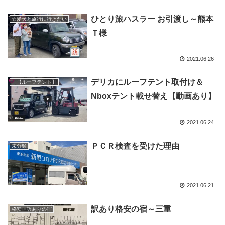
ひとり旅ハスラー お引渡し～熊本
☆愛犬と旅行に行きたい
Ｔ様
2021.06.26
デリカにルーフテント取付け＆
【ルーフテント】
Nboxテント載せ替え【動画あり】
2021.06.24
ＰＣＲ検査を受けた理由
未分類
2021.06.21
訳あり格安の宿～三重
格安・訳ありの宿