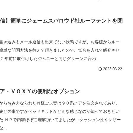
信】簡単にジェームスバロウド社ルーフテントを閉
書き込みもメール返信も出来てない状態ですが、お客様からルー
簡単な開閉方法を教えて頂きましたので、気合を入れて紹介させ
 ２年前に取付けしたジムニーと同じグリーンに合わ...
2023.06.22
ア・ＶＯＸＹの便利なオプション
からおみえなられたＮ様ご夫妻は９０系ノアを注文されてあり、
先との事ですがベッドキットがどんな感じなのか知っておきたい
た ＨＰで内容ほぼご理解頂いてましたが、クッシュン性やレザー
...