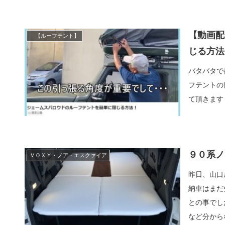
【動画配
【ルーフテント】
じる方法
バタバタで
フテントの
て頂きます
９０系ノ
ＶＯＸＹ・ノア・エスクァイア
昨日、山口
納車はまだ
との事でし
など分からな