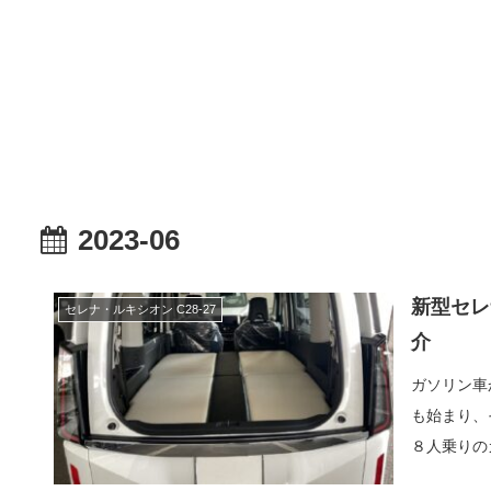
2023-06
新型セレ
セレナ・ルキシオン C28-27
介
ガソリン車
も始まり、
８人乗りの