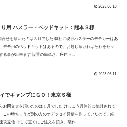
2023.06.18
とり用 ハスラー・ベッドキット：熊本Ｓ様
問合せを頂いたのは３月でした 弊社に現行ハスラーのデモカーはあ
、デモ用のベッドキットはあるので、お越し頂ければそれをセッ
する事が出来ます 設置の簡単さ、座席⇔...
2023.06.11
イでキャンプにＧＯ！東京Ｓ様
らお問合せを頂いたのは１月でした けっこう具体的に検討されて
、この時ちょうど別の方のオデッセイ見積を作っていたので、続
速攻返信 そして直ぐにご注文を頂き、製作...