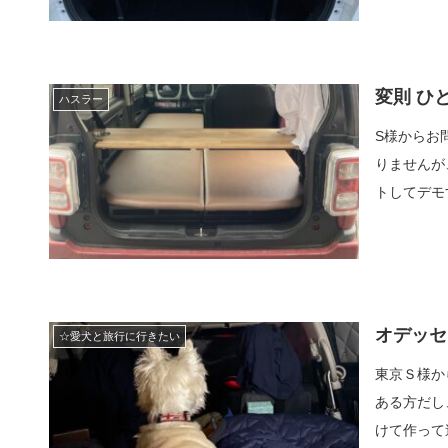
変則 ひ
ハスラー
S様からお
りませんが
トしてデモ
オデッセ
☆愛犬と旅行に行きたい
東京Ｓ様か
ある方だし
けて作って