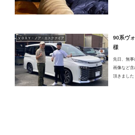
90系ヴ
ＶＯＸＹ・ノア・エスクァイア
様
先日、無事
画像など含
頂きました