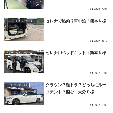
2023.05.31
セレナで鮎釣り車中泊！熊本Ｎ様
セレナ・ルキシオン C28-27
2022.08.17
セレナ用ベッドキット：熊本Ｎ様
セレナ・ルキシオン C28-27
2022.07.01
クラウン？軽トラ？どっちにルー
【ルーフテント】
フテント？悩む：大分Ｆ様
2022.04.06