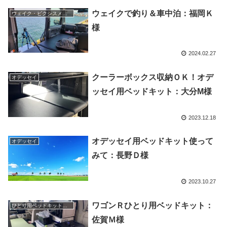
ウェイクで釣り＆車中泊：福岡Ｋ
ウェイク・ピクシスメガ・ハイゼットキャディ
様
2024.02.27
クーラーボックス収納ＯＫ！オデ
オデッセイ
ッセイ用ベッドキット：大分M様
2023.12.18
オデッセイ用ベッドキット使って
オデッセイ
みて：長野Ｄ様
2023.10.27
ワゴンＲひとり用ベッドキット：
ひとり用ベッドキット＆一人で車中泊
佐賀Ｍ様