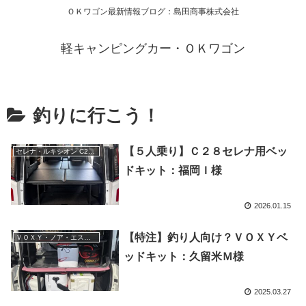
ＯＫワゴン最新情報ブログ：島田商事株式会社
軽キャンピングカー・ＯＫワゴン
釣りに行こう！
【５人乗り】Ｃ２８セレナ用ベッ
セレナ・ルキシオン C28-27
ドキット：福岡Ｉ様
2026.01.15
【特注】釣り人向け？ＶＯＸＹベ
ＶＯＸＹ・ノア・エスクァイア
ッドキット：久留米Ｍ様
2025.03.27