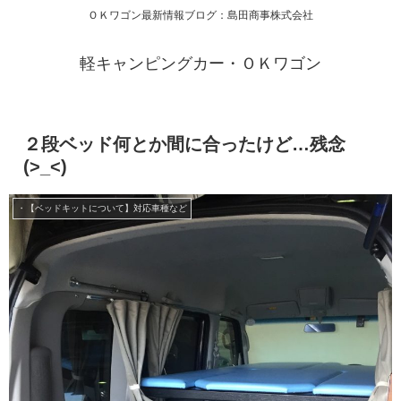
ＯＫワゴン最新情報ブログ：島田商事株式会社
軽キャンピングカー・ＯＫワゴン
２段ベッド何とか間に合ったけど…残念
(>_<)
・【ベッドキットについて】対応車種など