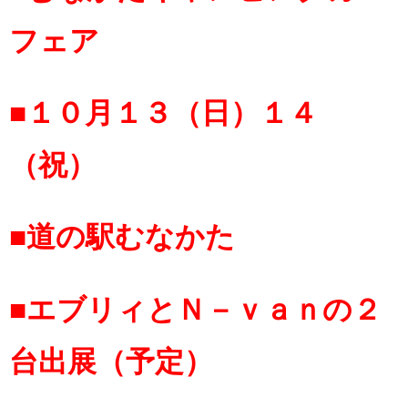
フェア
■１０月１３（日）１４
（祝）
■道の駅むなかた
■エブリィとＮ－ｖａｎの２
台出展（予定）