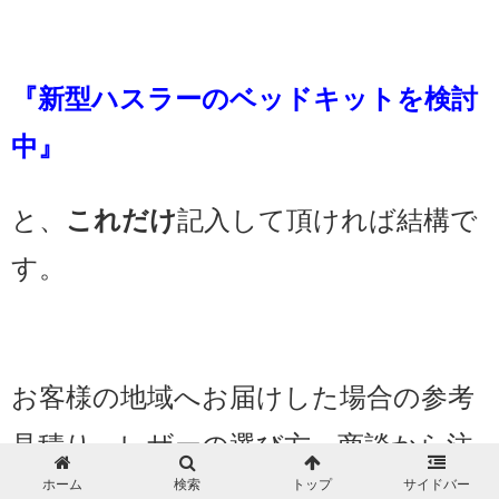
『新型ハスラーのベッドキットを検討
中』
と、
これだけ
記入して頂ければ結構で
す。
お客様の地域へお届けした場合の参考
見積り、レザーの選び方、商談から注
ホーム
検索
トップ
サイドバー
文、発送お届けまでの流れなど説明し