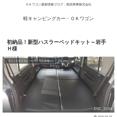
ＯＫワゴン最新情報ブログ：島田商事株式会社
軽キャンピングカー・ＯＫワゴン
初納品！新型ハスラーベッドキット～岩手
Ｈ様
・【ベッドキットについて】対応車種など
DSC_0104
2020.03.23