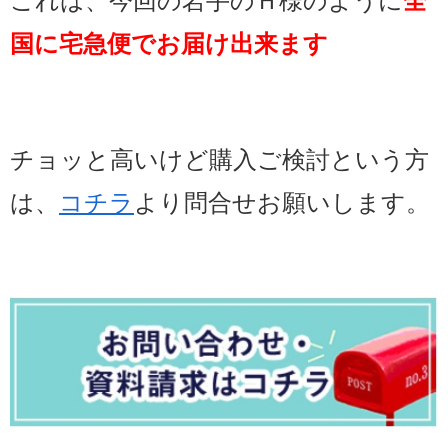
これは、今回の岩手のＨ様のように
全
国に宅急便でお届け出来ます
チョッと高いけど購入ご検討という
方
は、
コチラ
より問合せお願いします。