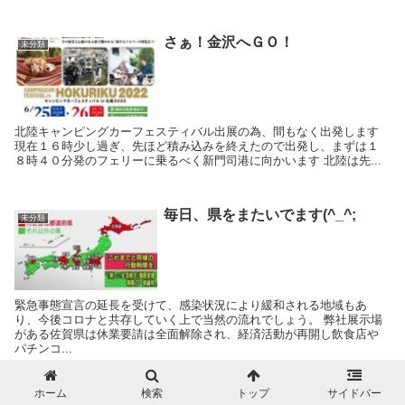
さぁ！金沢へＧＯ！
未分類
北陸キャンピングカーフェスティバル出展の為、間もなく出発します
現在１６時少し過ぎ、先ほど積み込みを終えたので出発し、まずは１
８時４０分発のフェリーに乗るべく新門司港に向かいます 北陸は先...
毎日、県をまたいでます(^_^;
未分類
緊急事態宣言の延長を受けて、感染状況により緩和される地域もあ
り、今後コロナと共存していく上で当然の流れでしょう。 弊社展示場
がある佐賀県は休業要請は全面解除され、経済活動が再開し飲食店や
パチンコ...
ホーム
検索
トップ
サイドバー
ＴＶ見て速攻で買った商品