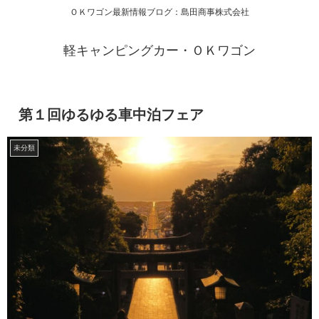
ＯＫワゴン最新情報ブログ：島田商事株式会社
軽キャンピングカー・ＯＫワゴン
第１回ゆるゆる車中泊フェア
未分類