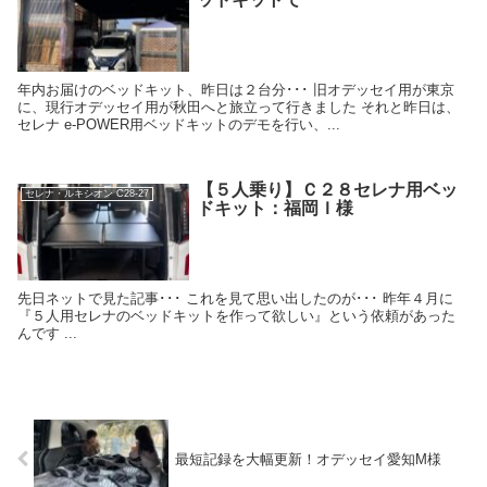
年内お届けのベッドキット、昨日は２台分･･･ 旧オデッセイ用が東京
に、現行オデッセイ用が秋田へと旅立って行きました それと昨日は、
セレナ e-POWER用ベッドキットのデモを行い、...
【５人乗り】Ｃ２８セレナ用ベッ
セレナ・ルキシオン C28-27
ドキット：福岡Ｉ様
先日ネットで見た記事･･･ これを見て思い出したのが･･･ 昨年４月に
『５人用セレナのベッドキットを作って欲しい』という依頼があった
んです ...
最短記録を大幅更新！オデッセイ愛知M様