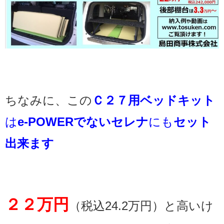
ちなみに、この
Ｃ２７用ベッドキット
は
e-POWERでないセレナ
にも
セット
出来ます
２２万円
（税込24.2万円）と高いけ