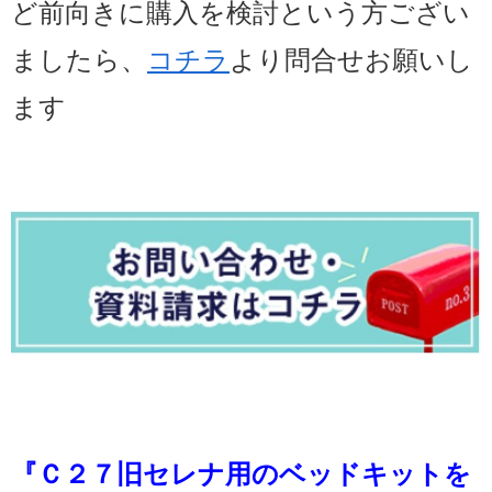
ど
前向きに購入を検討という
方ござい
ましたら、
コチラ
より問合せお願いし
ます
『Ｃ２７旧セレナ用のベッドキットを