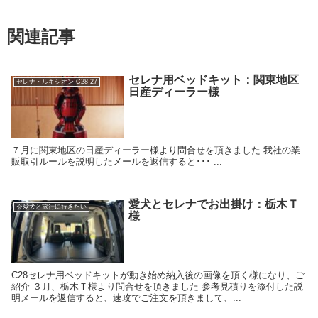
関連記事
セレナ用ベッドキット：関東地区
セレナ・ルキシオン C28-27
日産ディーラー様
７月に関東地区の日産ディーラー様より問合せを頂きました 我社の業
販取引ルールを説明したメールを返信すると･･･ ...
愛犬とセレナでお出掛け：栃木Ｔ
☆愛犬と旅行に行きたい
様
C28セレナ用ベッドキットが動き始め納入後の画像を頂く様になり、ご
紹介 ３月、栃木Ｔ様より問合せを頂きました 参考見積りを添付した説
明メールを返信すると、速攻でご注文を頂きまして、...