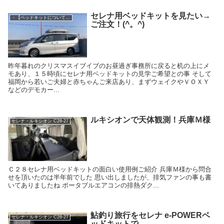
セレナ用ベッドキットを見たい→
・【ベッドキットについて】対応車種など
ご注文！(^。^)
昨年暮れのクリスマスイブイブのお昼過ぎ事務所に戻ると机の上にメ
モあり、１５時頃にセレナ用ベッドキットの見学ご希望との事 そして
福岡から若いご夫婦と赤ちゃんご来店あり、まずウェイクやＶＯＸＹ
などのデモカー...
ルキシオンで天体観測！兵庫Ｍ様
セレナ・ルキシオン C28-27
Ｃ２８セレナ用ベッドキットの面白い使用例ご紹介 兵庫Ｍ様から問合
せを頂いたのは半年前でした 思い出しましたが、排気ファンの事も書
いてありましたね ポータブルエアコンの排熱ダク...
鮎釣り旅行をセレナ e-POWERベ
セレナ・ルキシオン C28-27
ッドキットで