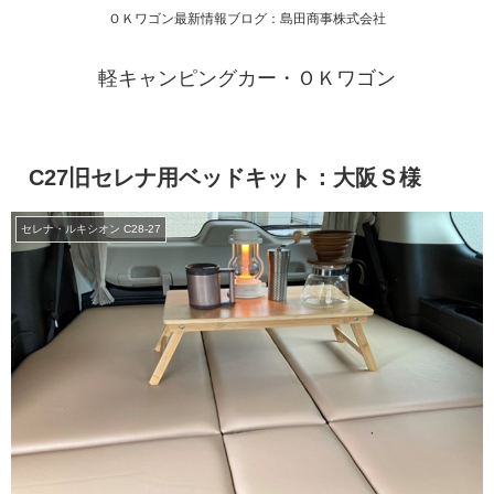
ＯＫワゴン最新情報ブログ：島田商事株式会社
軽キャンピングカー・ＯＫワゴン
C27旧セレナ用ベッドキット：大阪Ｓ様
セレナ・ルキシオン C28-27