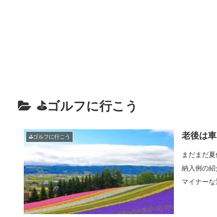
⛳ゴルフに行こう
老後は車
⛳ゴルフに行こう
まだまだ夏
納入例の紹
マイナーな近