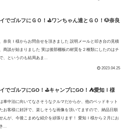
イでゴルフにＧＯ！⛳ワンちゃん達とＧＯ！🐶奈良
、奈良Ｉ様からお問合せを頂きました 説明メールと叩き台の見積
、商談が始まりました 実は後部棚板の材質を２種類にしたのはチ
で、というのも結局あま...
2023.04.25
イでゴルフにGO！⛳キャンプにGO！⛺愛知Ｉ様
は車中泊に向いてなさそうなクルマだからか、他のベッドキット
たお客様に好評で、楽しそうな画像を頂いてますので、納品日順
せんが、今後こまめな紹介を頑張ります！ 愛知Ｉ様から２月にお
...