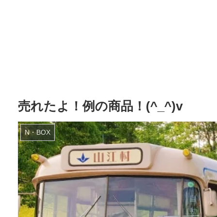
売れたよ！例の商品！(^_^)v
N・BOX