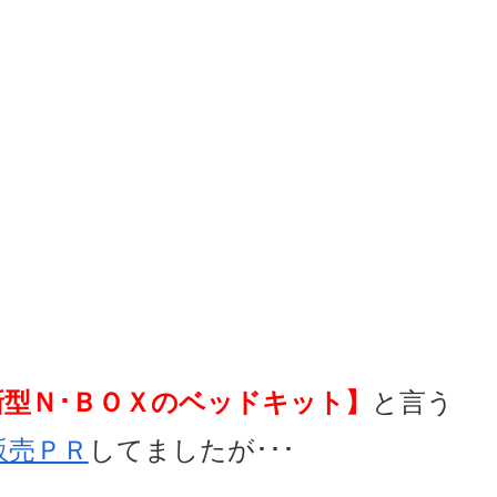
！
型Ｎ･ＢＯＸのベッドキット】
と言う
販売ＰＲ
してましたが･･･